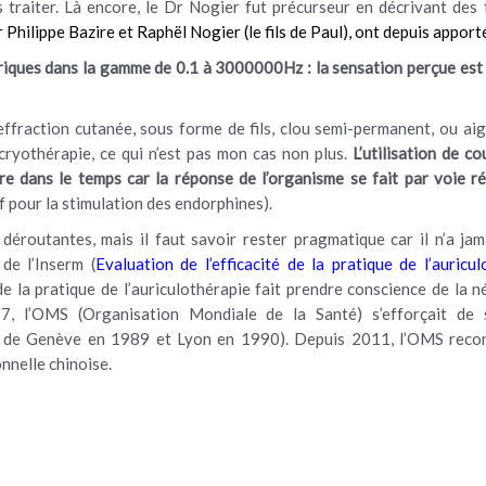
les traiter. Là encore, le Dr Nogier fut précurseur en décrivant des 
hilippe Bazire et Raphël Nogier (le fils de Paul), ont depuis apporté l
ctriques dans la gamme de 0.1 à 3000000Hz : la sensation perçue est 
effraction cutanée, sous forme de fils, clou semi-permanent, ou ai
 cryothérapie, ce qui n’est pas mon cas non plus.
L’utilisation de c
re dans le temps car la réponse de l’organisme se fait par voie ré
f pour la stimulation des endorphines).
 déroutantes, mais il faut savoir rester pragmatique car il n’a j
de l’Inserm (
Evaluation de l’efficacité de la pratique de l’auricul
de la pratique de l’auriculothérapie fait prendre conscience de la 
87, l’OMS (Organisation Mondiale de la Santé) s’efforçait de 
is de Genève en 1989 et Lyon en 1990). Depuis 2011, l’OMS reco
nnelle chinoise.