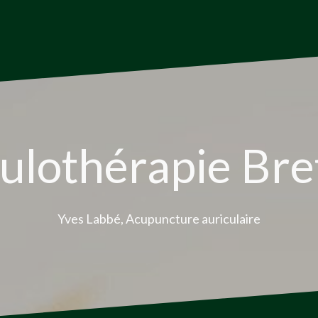
ulothérapie Br
Yves Labbé, Acupuncture auriculaire